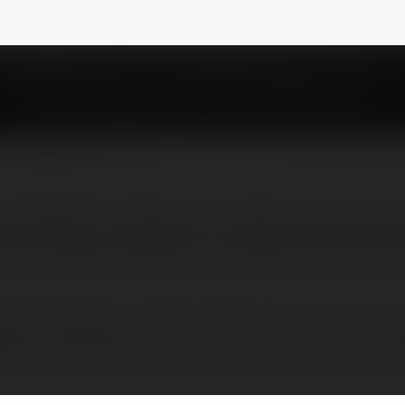
NEWSLETTER
wszystkich mieszkacow tudziez goszczzcych
ten weekend kolejny raz bedzie niezmiernie
kich mieszkacow tudziez goszczzcych tuz przy nas tu
zie niezmiernie goraco, zas to nie kamagra w zelu ka