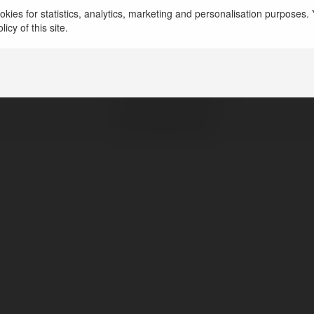
kies for statistics, analytics, marketing and personalisation purposes. Y
icy of this site.
andy john13
Skarszewy, Poland
http://ekam.co.pl