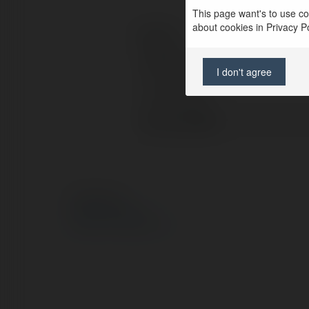
This page want's to use coo
about cookies in Privacy Pol
Kontakt:
Pełna nazwa:
I don't agree
Lokalizacja:
Strona WWW:
© Ekademia.pl
Polityka Prywatności
Regulamin
|
Zażądaj zwrotu