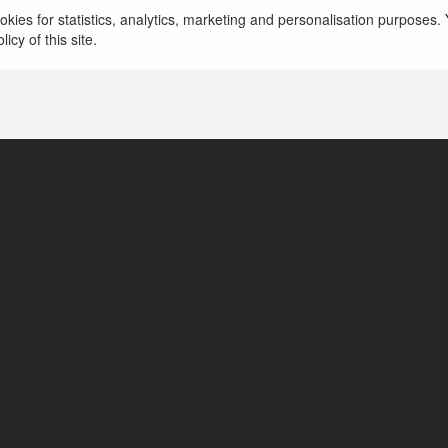
kies for statistics, analytics, marketing and personalisation purposes. Y
icy of this site.