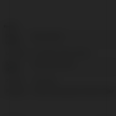
Kontakt:
Pełna
k8cccompe Pe
nazwa:
Lokalizacja:
Hồ Chí Minh, Vietnam, Vietnam
Strona
https://k8cc.com.pe/
WWW:
X/Twitter:
k8cccompe
Facebook:
https://www.facebook.com/k8cccompe/