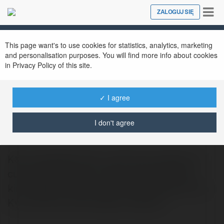
Tog
ZALOGUJ SIĘ
Close
nav
This page want's to use cookies for statistics, analytics, marketing
and personalisation purposes. You will find more info about cookies
in Privacy Policy of this site.
✓ I agree
k8cccompe Pe
@k8cccompepe
I don't agree
K8cc đã khẳng định vị thế trong ngành cá
cược thể thao trực tuyến với hơn 15 năm
kinh nghiệm. Địa chỉ: 23/4 Đ.Đỗ Nhuận, Sơn
Kỳ, Tân Phú, Hồ Chí Minh, Vietnam.