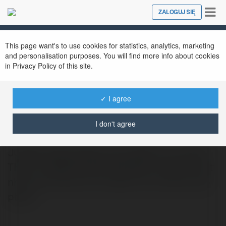
Tog
ZALOGUJ SIĘ
Close
nav
This page want's to use cookies for statistics, analytics, marketing
and personalisation purposes. You will find more info about cookies
in Privacy Policy of this site.
✓ I agree
Jun88vn blog
@jun88vnblog
I don't agree
JUN88 VN 🎖️ TRANG CHỦ ĐĂNG KÝ CHÍNH
THỨC JUN88.COM TẶNG 88K Jun88 là một
nhà cái cá cược trực tuyến uy tín, được cấp
phép…