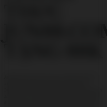
THỨC
JUN88.CO
TẶNG 88K
Jun88 là một nhà cái cá cược trực tuyến uy tín, được
cấp phép hợp pháp từ Isle of Man và Khu kinh tế
Cagayan Freeport, với hơn 10 năm hoạt động vững mạnh.
Sở hữu dịch vụ chuyên nghiệp và chất lượng, Jun88 đã
thu hút và phục vụ hơn 10 triệu người chơi trên toàn cầu.