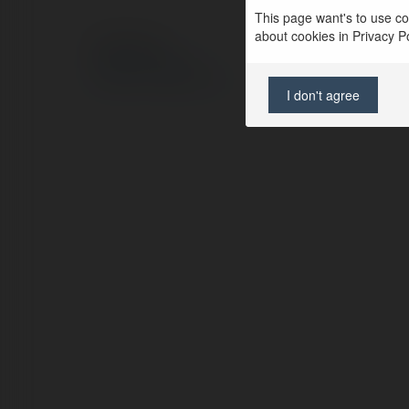
This page want's to use coo
about cookies in Privacy Pol
© Ekademia.pl
Polityka Prywatności
Regulamin
|
Zażądaj zwrotu
I don't agree