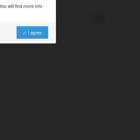
ou will find more info
Powered by
✓ I agree