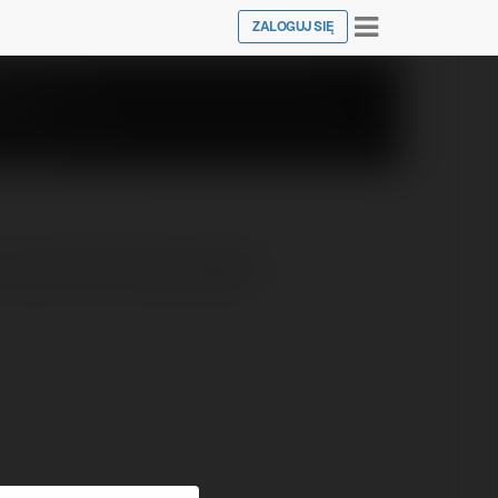
Toggle
ZALOGUJ SIĘ
navigation
a cuoc the thao, casino