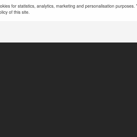
kies for statistics, analytics, marketing and personalisation purposes. Y
icy of this site.