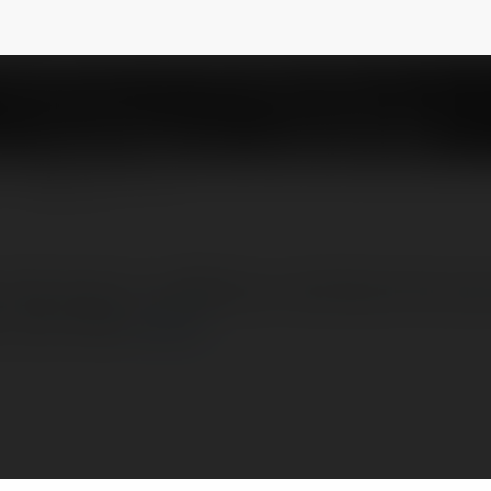
ập Đăng Ký Nhà Cái Jun88 Mobi Mới
@jun8
NEWSLETTER
 nhất châu Á. Jun88 tạo ra một địa chỉ cá cư
vụ tốt nhất.
więcej