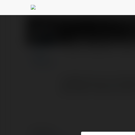
Jun88 Link Đăng Nh
PROFIL
PRODUKTY
BLOG
Jun88 nhà cái uy tín bậc
sản phẩm cũng như dịch 
© Ekademia.pl