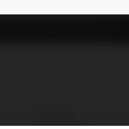
liagembalczyk
NEWSLETTER
Julia Gembalczyk
Jastrzębie-Zdrój, Poland