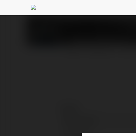
Julia Gembalczyk
@ju
PROFIL
PRODUKTY
BLOG
Kontakt:
Pełna nazwa:
Lokalizacja: