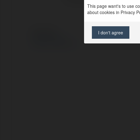
This page want's to use coo
about cookies in Privacy Pol
I don't agree
© Ekademia.pl
Polityka Prywatności
Regulamin
|
Zażądaj zwrotu