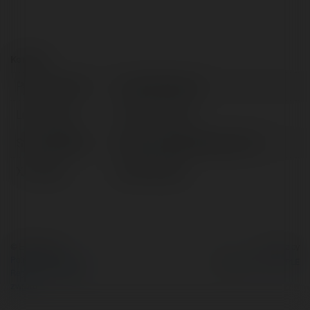
Kontakt:
Pełna nazwa:
Jude Bellingham
Lokalizacja:
Hà Nội, Vietnam
Strona WWW:
https://judebellingham.info/
X/Twitter:
judebelling25
© Ekademia.pl
Powered by
Polityka Prywatności
Regulamin
|
Zażądaj
zwrotu