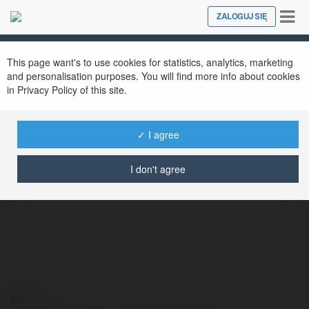
Tog
ZALOGUJ SIĘ
Close
nav
This page want's to use cookies for statistics, analytics, marketing
and personalisation purposes. You will find more info about cookies
in Privacy Policy of this site.
✓ I agree
Joseph Fisher
@josephfisher
I don't agree
Kontakt: