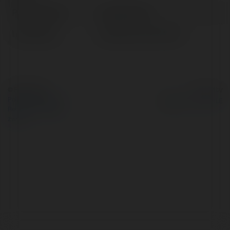
Pełna nazwa:
Joseph Fisher
Lokalizacja:
Częstochowa, Poland
© Ekademia.pl
Powered by
Polityka Prywatności
Regulamin
|
Zażądaj
zwrotu