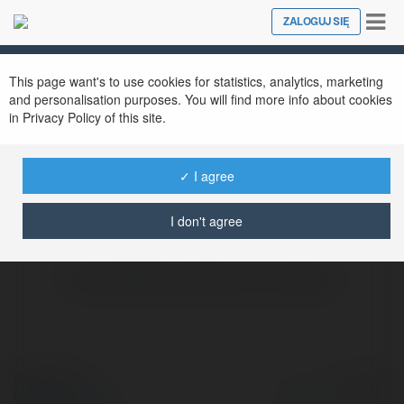
Tog
ZALOGUJ SIĘ
Close
nav
This page want's to use cookies for statistics, analytics, marketing
Siêu Thị JMART
@jmarthcm
and personalisation purposes. You will find more info about cookies
in Privacy Policy of this site.
✓ I agree
- Website: https://jmarthcm.com/
więcej
I don't agree
Brak widzialnych wpisów w tym miejscu.
© Ekademia.pl
Powered by
Polityka Prywatności