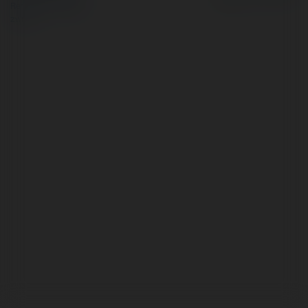
Regulamin
|
Zażądaj
zwrotu