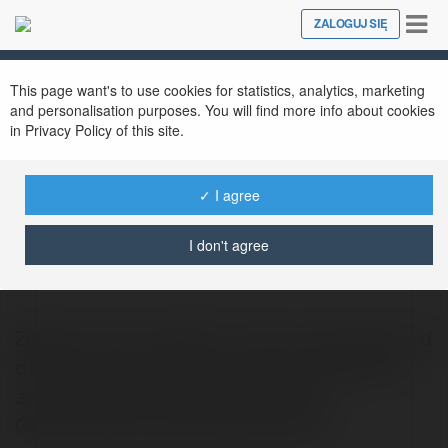
Tog
ZALOGUJ SIĘ
Close
nav
This page want's to use cookies for statistics, analytics, marketing
and personalisation purposes. You will find more info about cookies
in Privacy Policy of this site.
✓ I agree
Jimmy Freeman
@jezynagr
I don't agree
Zakład pracy istnieje na rynku poprzednio od
dawna, przez z jakiego powodu dokładnie
zna potrzeby własnych odbiorców.
Gwarantuje konkurencyjną forma…