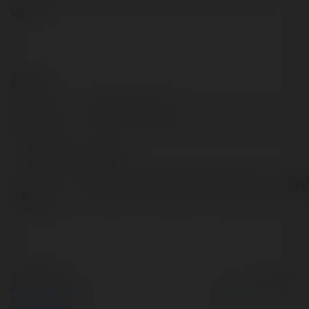
Gdynia
Kontakt:
Pełna
Jimmy Freeman
nazwa:
Lokalizacja:
Poland
Strona
https://infofresh.pl/technika,i,motoryzacja
WWW:
© Ekademia.pl
Powered by
Polityka Prywatności
Regulamin
|
Zażądaj