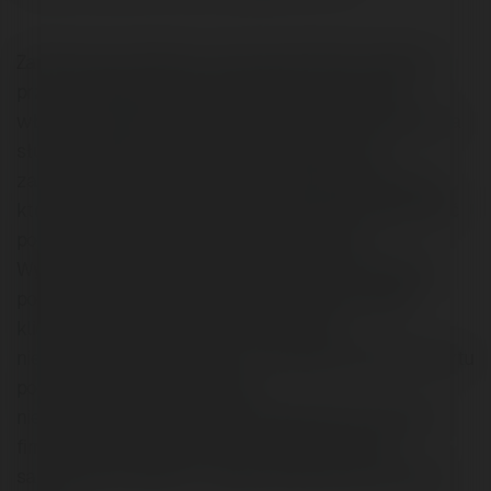
Zakład pracy istnieje na rynku poprzednio od dawna,
przez z jakiego powodu dokładnie zna potrzeby
własnych odbiorców. Gwarantuje konkurencyjną forma
służb. Dodatkowo zaprzysięgli interesanty są
zahamowani z obowiązku wcześniejszej kaucji. Auto,
które wybierzesz firma może samodzielnie dostarczyć
pod wybrany adres, co jest dużą komfortem.
Wypożyczalnia oferuje szeroką gamę samochodów
popularnych modeli - zaspokoi potrzeby każdego
klienta. Ktokolwiek pojazd odznacza się
niewyczerpanym sprzętem, co zapewnia wiele komfortu
podróżowania pozbawionego
nieoczekiwanychprzykrych niespodzianek. Spośród
firmą dotrzesz szybko do celu. Wypożyczalnia
samochodów Gdańsk - Wypożyczalnia samochodów