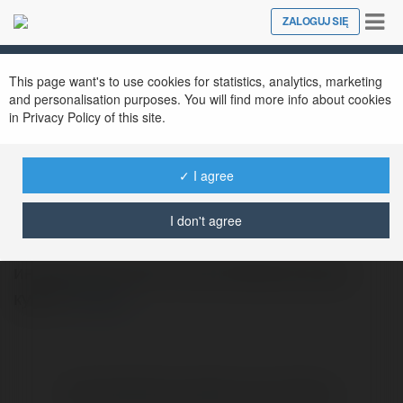
Tog
ZALOGUJ SIĘ
Close
nav
This page want's to use cookies for statistics, analytics, marketing
and personalisation purposes. You will find more info about cookies
in Privacy Policy of this site.
✓ I agree
Юлий Краснобаев
@jaxohocog
I don't agree
интересные книги на английском языке
купить
więcej
Brak widzialnych wpisów w tym miejscu.