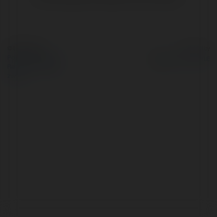
© Ekademia.pl
Powered by
Polityka Prywatności
Regulamin
|
Zażądaj
zwrotu