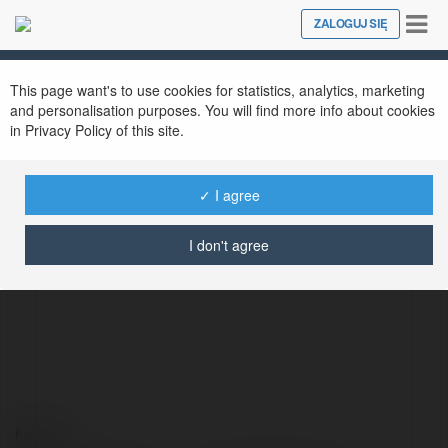
Tog
ZALOGUJ SIĘ
Close
nav
This page want's to use cookies for statistics, analytics, marketing
and personalisation purposes. You will find more info about cookies
in Privacy Policy of this site.
✓ I agree
Jarowit Pluta
@jarowitpluta
I don't agree
Kontakt: