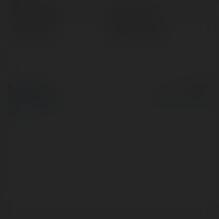
Pełna nazwa:
Jarowit Pluta
Lokalizacja:
Legnica, Poland
© Ekademia.pl
Powered by
Polityka Prywatności
Regulamin
|
Zażądaj
zwrotu