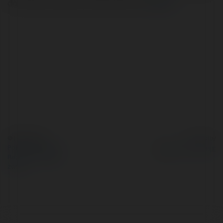
đón nhiều nhất đến thời điểm hiện nay.
więcej
© Ekademia.pl
Powered by
Polityka Prywatności
Regulamin
|
Zażądaj
zwrotu