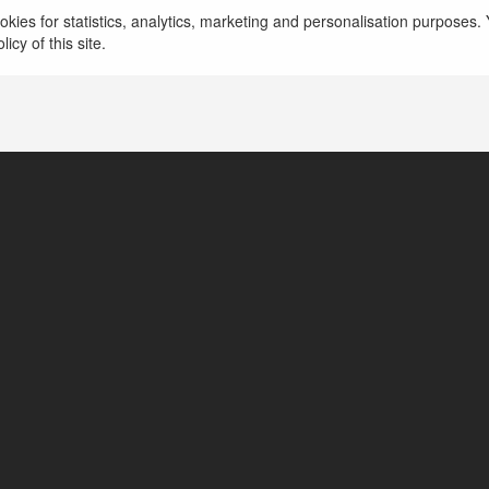
kies for statistics, analytics, marketing and personalisation purposes. Y
Rejnhold Duchnowski
icy of this site.
BielskPodlaski, Poland