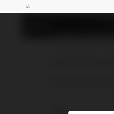
Rejnhold Duchnows
PROFIL
PRODUKTY
BLOG
logo firm projekt logo lo
logo firm projekt logo logo firm
Kontakt: