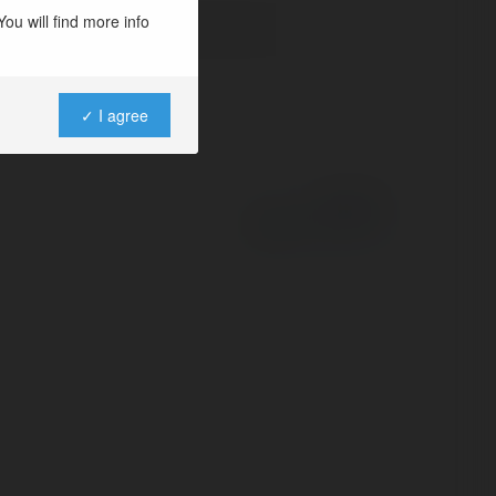
ou will find more info
✓ I agree
Powered by