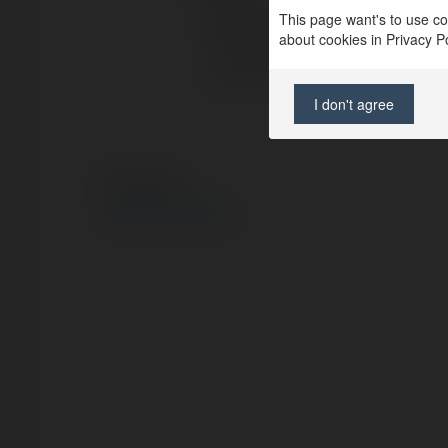
This page want's to use coo
Pełna nazwa:
about cookies in Privacy Pol
Lokalizacja:
I don't agree
© Ekademia.pl
Polityka Prywatności
Regulamin
|
Zażądaj zwrotu