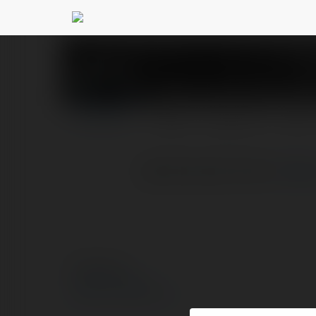
Maurycjusz Zamors
PROFIL
PRODUKTY
BLOG
spirulin plus forum
więce
© Ekademia.pl
Polityka Prywatności
Regulamin
|
Zażądaj zwrotu