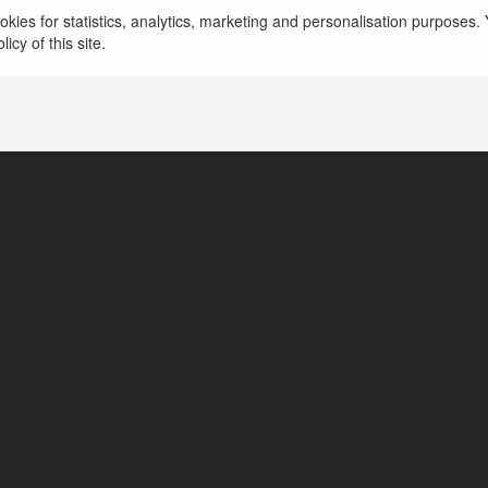
kies for statistics, analytics, marketing and personalisation purposes. Y
ty Kozłowski
icy of this site.
awa, Poland
//colabit.pl/2018/08/20/opinie-klientow-o-alfa-kredyt/