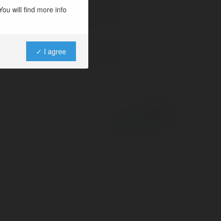
ou will find more info
✓ I agree
Powered by