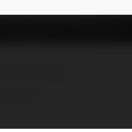
iwonapiotrowski1959
NEWSLETTER
0 dni kredyt chwilowka
kredyt chwilowka