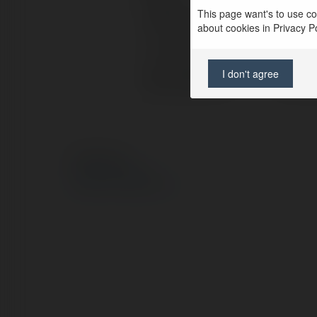
This page want's to use coo
Pełna nazwa:
Jacen
about cookies in Privacy Pol
Lokalizacja:
warsz
I don't agree
Strona WWW:
http:
© Ekademia.pl
Polityka Prywatności
Regulamin
|
Zażądaj zwrotu