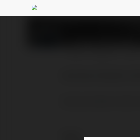
Jacenty Kozłowski
@
PROFIL
PRODUKTY
BLOG
darmowe chwilówki na 6
darmowe chwilówki na 60 dni 
Kontakt: