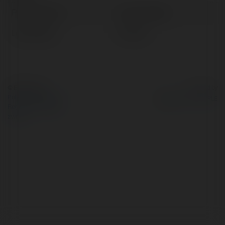
Pełna nazwa:
Iwona Czajko
Lokalizacja:
Norway
© Ekademia.pl
Powered by
Polityka Prywatności
Regulamin
|
Zażądaj
zwrotu