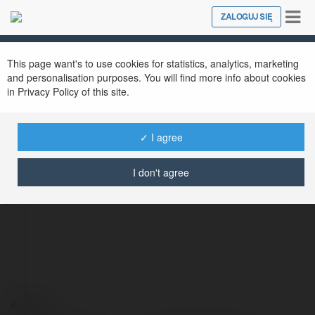
Tog
ZALOGUJ SIĘ
Close
nav
This page want's to use cookies for statistics, analytics, marketing
and personalisation purposes. You will find more info about cookies
in Privacy Policy of this site.
✓ I agree
Iwona Czajko
@iwonaczajko0
I don't agree
Kontakt: