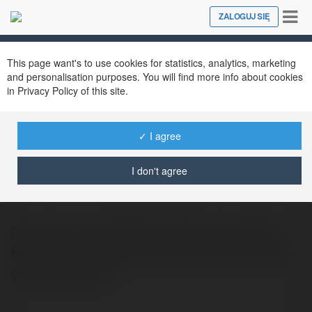
Tog
ZALOGUJ SIĘ
Close
nav
This page want's to use cookies for statistics, analytics, marketing
and personalisation purposes. You will find more info about cookies
in Privacy Policy of this site.
✓ I agree
iwinclubbuilder iwinclubbuilder
@iwinclubbuilderiwinclubbuilder
I don't agree
Ra mắt từ năm 2007 tại Hồng Kông, IWIN
hiện diện tại Việt Nam như một thương hiệu
game bài online