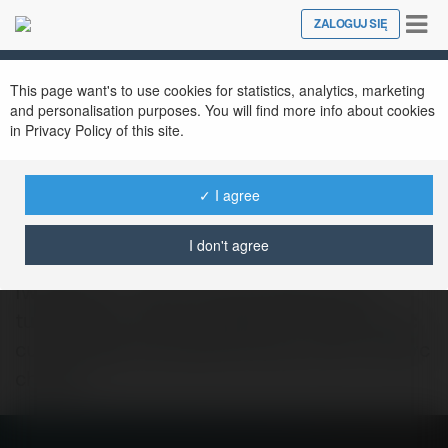
Tog
ZALOGUJ SIĘ
Close
nav
This page want's to use cookies for statistics, analytics, marketing
and personalisation purposes. You will find more info about cookies
in Privacy Policy of this site.
iwin88win
✓ I agree
@iwin88win
I don't agree
Iwin88.win - Link vào Iwin để đặt cược,
tương thích với PC và Mobile. Praesent nec
cursus Ngày 12.12.2022 domain iwin.vin được
chuyển…