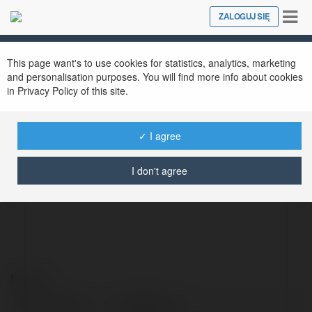
Tog
ZALOGUJ SIĘ
Close
nav
This page want's to use cookies for statistics, analytics, marketing
and personalisation purposes. You will find more info about cookies
in Privacy Policy of this site.
✓ I agree
iwin68 band
@iwin68band
I don't agree
Kontakt:
Pełna nazwa:
iwin68 band