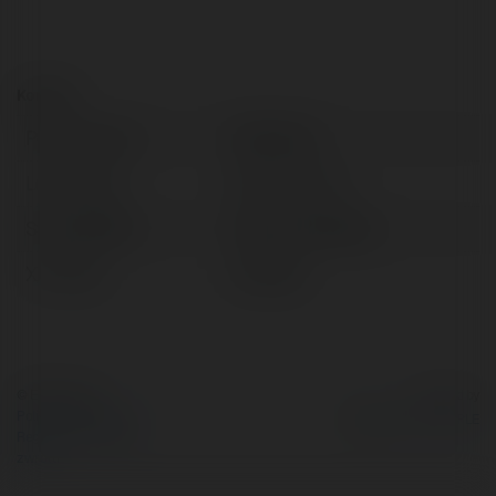
Kontakt:
Pełna nazwa:
IWIN68 AD
Lokalizacja:
Đồng Nai, Peru
Strona WWW:
https://iwin68.ad/
X/Twitter:
iwin68ad
© Ekademia.pl
Powered by
Polityka Prywatności
Regulamin
|
Zażądaj
zwrotu