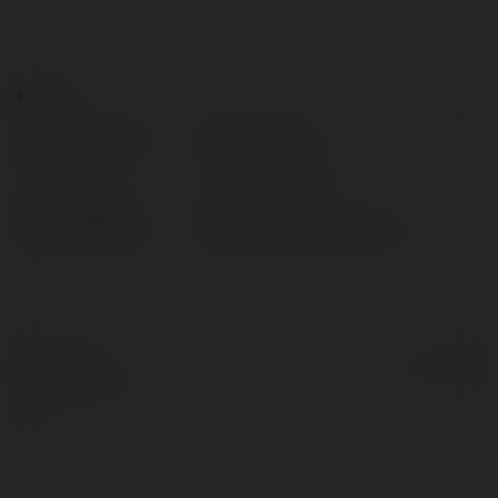
Kontakt:
Pełna nazwa:
IPTV Softest
Lokalizacja:
Hanoi, Thailand
Strona WWW:
https://iptvsoftest.com
© Ekademia.pl
Powered by
Polityka Prywatności
Regulamin
|
Zażądaj
zwrotu