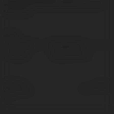
rodzina/auschwitz-birkenau-krakow-wycieczka-dla-
calej-rodziny/
Kontakt:
Pełna nazwa:
Abel Maciaszek
Lokalizacja:
Krapkowice, Poland
© Ekademia.pl
Powered by
Polityka Prywatności
Regulamin
|
Zażądaj
zwrotu