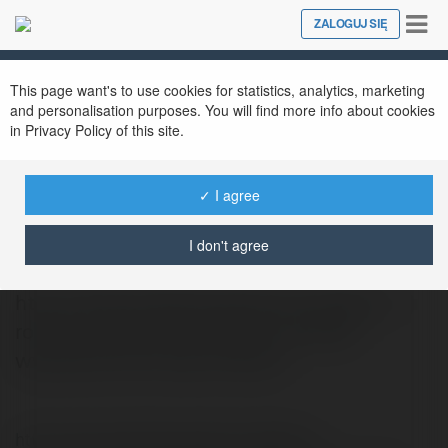
Tog
ZALOGUJ SIĘ
Close
nav
This page want's to use cookies for statistics, analytics, marketing
and personalisation purposes. You will find more info about cookies
in Privacy Policy of this site.
✓ I agree
Abel Maciaszek
@indy355
I don't agree
http://www.erodzina.waw.pl/turystyka-z-
rodzina/auschwitz-birkenau-krakow-
wycieczka-dla-calej-rodziny/
http://www.erodzina.waw.pl/turystyka-z-