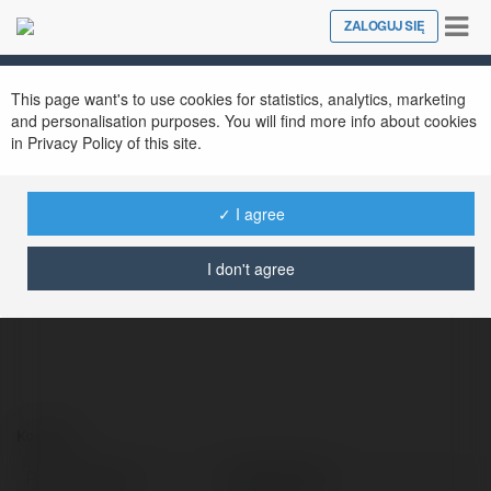
Tog
ZALOGUJ SIĘ
Close
nav
This page want's to use cookies for statistics, analytics, marketing
and personalisation purposes. You will find more info about cookies
in Privacy Policy of this site.
✓ I agree
IN999 IN999
@in999in999
I don't agree
Kontakt:
Pełna nazwa:
IN999 IN999