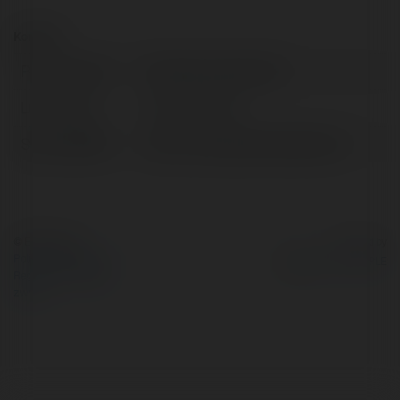
Kontakt:
Pełna nazwa:
Brodzisław Galewski
Lokalizacja:
Krosno, Poland
Strona WWW:
http://www.geodezjadubiel.pl/
© Ekademia.pl
Powered by
Polityka Prywatności
Regulamin
|
Zażądaj
zwrotu