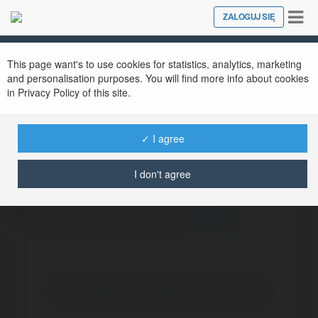
Tog
ZALOGUJ SIĘ
Close
nav
This page want's to use cookies for statistics, analytics, marketing
and personalisation purposes. You will find more info about cookies
in Privacy Policy of this site.
✓ I agree
Gusty Wronka
@ikukur
I don't agree
vivese senso duo shampoo
więcej
Brak widzialnych wpisów w tym miejscu.