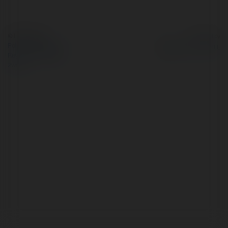
© Ekademia.pl
Powered by
Polityka Prywatności
Regulamin
|
Zażądaj
zwrotu