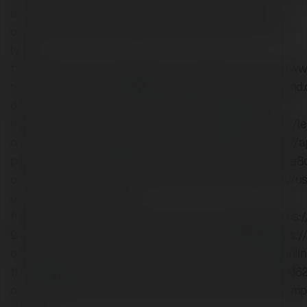
a=profile&u=uea8onlinehttps://www.are.na/igaming-
online-eharzfuqq-y/uea8onlinehttps://list.ly/fki-mb-er-
ly-i-k-
f251/listshttps://club.doctissimo.fr/uea8online/https:
template.com/story21450924/uea8onlinehttps://hackmd.o
data-pm-slice-1-eriiynruuephimetimekiiywkabaebrnd-
uea8https://www.proarti.fr/account/uea8onlinehttps://
onlinehttp://jobs.emiogp.com/author/uea8onlinehttps://ap
people.net/user/uea8onlinehttps://social.kubo.chat/uea
onlinehttps://qooh.me/uea8onlinehttps://bandori.party/
online-22?via=accounts-
freeform_2http://delphi.larsbo.org/user/uea8onlinehttps:/
9426https://eveficient.mn.co/members/30297956https://a
qa=user/uea8onlinehttps://www.circleme.com/uea8onlineht
1175236https://play.eslgaming.com/player/myinfos/204622
online/211880070https://jobs.nefeshinternational.org/em