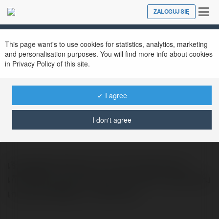
Tog
ZALOGUJ SIĘ
Close
nav
This page want's to use cookies for statistics, analytics, marketing
and personalisation purposes. You will find more info about cookies
in Privacy Policy of this site.
✓ I agree
igaming online
@igamingonline5
I don't agree
เรียนรู้เพิ่มเติมเกี่ยวกับแบรนด์ UEA8 อันทรง
เกียรติในประเทศไทย แนะนำ UEA8: แพลตฟอร์ม
เกมออนไลน์ที่คุณวางใจได้ ในย