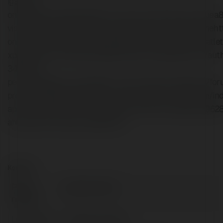
igaming-
onlinehttps://designaddict.com/community/account/uea8
view=photoshttps://www.reverbnation.com/uea8onlinehtt
onlinehttps://data.world/uea8onlinehttps://www.foroatl
xpats.com/en/member/14830/https://toptohigh.com/auth
343198/?
per_pg=50&per_pg=100http://resurrection.bungie.org/for
profile=uea8onlinebmhttps://www.cadviet.com/forum/in
app=core&module=members&controller=profile&id=196281
archives.com/users/uea8online
Kontakt:
Pełna
igaming online
nazwa:
Lokalizacja:
Thailand, Vietnam