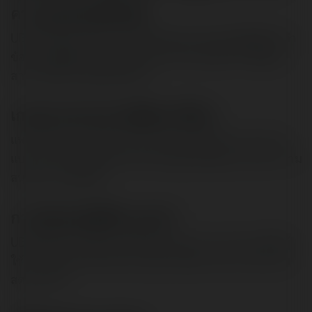
ความปลอดภัยเป็นเลิศ
UEA8 ใช้เทคโนโลยีการปกป้องข้อมูลระดับสูง เพื่อให้มั่นใจว่า
ข้อมูลของผู้ใช้งานจะถูกเก็บรักษาอย่างปลอดภัย ทำให้ผู้เล่น
สามารถใช้งานได้โดยไร้กังวล
เกมหลากหลายจากผู้พัฒนาชั้นนำ
แพลตฟอร์มของ UEA8 รวบรวมเกมออนไลน์หลากหลายรูป
แบบจากค่ายเกมชั้นนำทั่วโลก โดยมุ่งเน้นที่คุณภาพและความ
สนุกสนานของผู้เล่น
การสนับสนุนผู้ใช้งาน 24/7
UEA8 มีทีมงานสนับสนุนที่พร้อมตอบคำถามและช่วยเหลือผู้
ใช้งานตลอด 24 ชั่วโมง ผ่านช่องทางที่หลากหลาย เช่น แชท
สดและไลน์