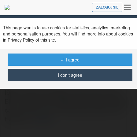
Tog
ZALOGUJ SIĘ
Close
nav
This page want's to use cookies for statistics, analytics, marketing
and personalisation purposes. You will find more info about cookies
in Privacy Policy of this site.
✓ I agree
I9BET NHÀ CÁI
@i9betnhci1
I don't agree
I9BET | NHÀ CÁI I9BET COM LINK VÀO I9
BET CHÍNH THỨC I9BET mang đến thế giới
cá cược đỉnh cao với thể thao, casino trực
tuyến và…
więcej