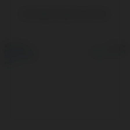
Brak widzialnych wpisów w tym miejscu.
© Ekademia.pl
Powered by
Polityka Prywatności
Regulamin
|
Zażądaj
zwrotu