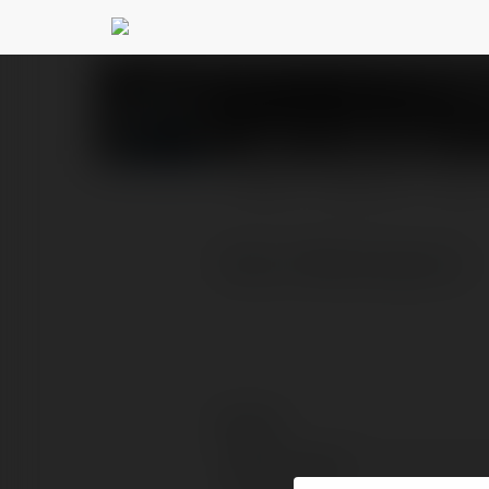
I9BET BARGAINS
@i9b
PROFIL
PRODUKTY
BLOG
https://i9bet.bargains/
Kontakt:
Pełna nazwa: