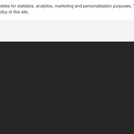
kies for statistics, analytics, marketing and personalisation purposes. Y
Ho Chi Minh, Vietnam
icy of this site.