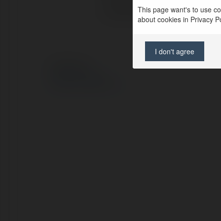
This page want's to use coo
Lokalizacja:
about cookies in Privacy Pol
I don't agree
© Ekademia.pl
Polityka Prywatności
Regulamin
|
Zażądaj zwrotu