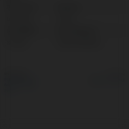
Pełna nazwa:
i5Bet Blog
Lokalizacja:
Vietnam
Strona WWW:
https://i5bet.blog/
X/Twitter:
httpsxcomi5betblog
© Ekademia.pl
Powered by
Polityka Prywatności
Regulamin
|
Zażądaj
zwrotu