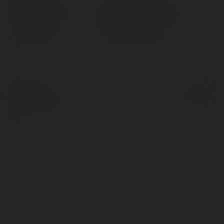
Pełna nazwa:
Nataniel Zawadzki
Lokalizacja:
Wolbrom, Poland
© Ekademia.pl
Powered by
Polityka Prywatności
Regulamin
|
Zażądaj
zwrotu