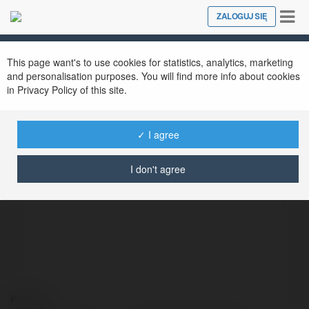
Tog
ZALOGUJ SIĘ
Close
nav
This page want's to use cookies for statistics, analytics, marketing
and personalisation purposes. You will find more info about cookies
in Privacy Policy of this site.
✓ I agree
Nataniel Zawadzki
@hydros1
I don't agree
Kontakt: