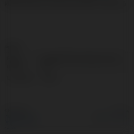
khách hàng nhờ chất lượng dịch vụ hoàn hả
Kontakt:
Pełna
huongdan777locc Nhà Cái uy tín an
nazwa:
toàn
Lokalizacja:
Poland
© Ekademia.pl
Powered by
Polityka Prywatności
Regulamin
|
Zażądaj
zwrotu