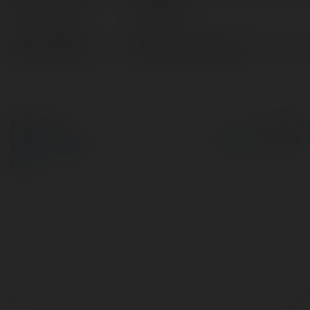
Lokalizacja:
Vietnam
Strona WWW:
https://huatihui.app/
© Ekademia.pl
Powered by
Polityka Prywatności
Regulamin
|
Zażądaj
zwrotu