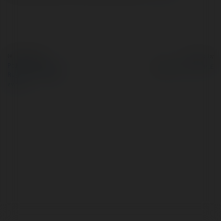
© Ekademia.pl
Powered by
Polityka Prywatności
Regulamin
|
Zażądaj
zwrotu