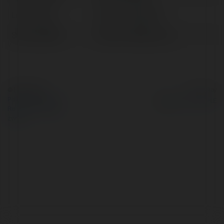
Lokalizacja:
Manila, Philippines
Strona WWW:
https://hot51ph.com/
© Ekademia.pl
Powered by
Polityka Prywatności
Regulamin
|
Zażądaj
zwrotu