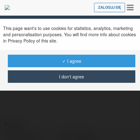
Tog
ZALOGUJ SIĘ
Close
nav
This page want's to use cookies for statistics, analytics, marketing
and personalisation purposes. You will find more info about cookies
in Privacy Policy of this site.
✓ I agree
Hot51 Philipines
@hot51ph
I don't agree
Kontakt:
Pełna nazwa:
Hot51 Philipines