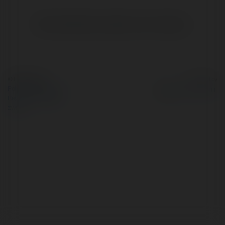
Brak widzialnych wpisów w tym miejscu.
© Ekademia.pl
Powered by
Polityka Prywatności
Regulamin
|
Zażądaj
zwrotu