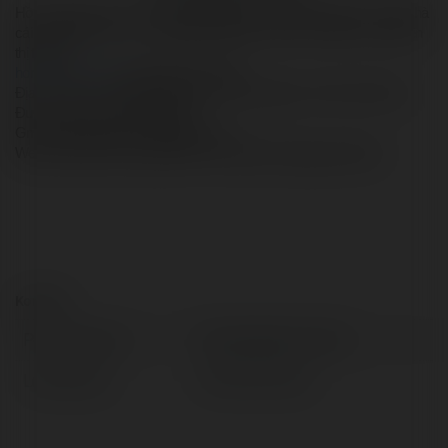
Hồng Nguyễn Oralie - Tôi là tác giả đã tạo nên danh tiếng cho web Nhà 
cái uy tín 999 và có cơ hội giúp hàng loạt ưu thế cao cấp cho web trên 
thị trường.
honngguyenoralie
Hồng Nguyễn Oralie 
Địa chỉ : 42 Ng. 
Chùa Mỹ Quang, Tổ 8, Đống Đa, Hà Nội, Việt Nam.
Đường dây nóng 0931734441 
Gmail: hongnguyenoralie@gmail.com
Website https://nhacaiuytin999.com/author/honngguyenoralie/
Kontakt:
Pełna nazwa:
Hồng Nguyễn Oralie
Lokalizacja:
Hà Nội, Vietnam