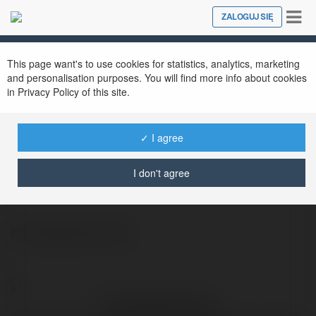
Tog
ZALOGUJ SIĘ
Close
nav
This page want's to use cookies for statistics, analytics, marketing
and personalisation purposes. You will find more info about cookies
in Privacy Policy of this site.
✓ I agree
Hồng Nguyễn Oralie
@hngnguynoralie
I don't agree
honngguyenoralie
Hồng nguyễn Oralie