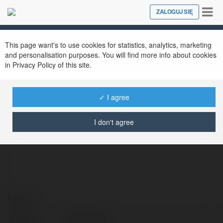
Tog
ZALOGUJ SIĘ
Close
nav
This page want's to use cookies for statistics, analytics, marketing
and personalisation purposes. You will find more info about cookies
in Privacy Policy of this site.
✓ I agree
Hitclub villas
@hitclubvillas
I don't agree
Kontakt:
Pełna
Hitclub villas