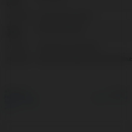
nazwa:
Lokalizacja:
Hà Nội, Việt Nam, Vietnam
Strona
https://hitclub.villas/
WWW:
X/Twitter:
httpstwittercomhitclubvillas
Facebook:
https://www.facebook.com/https://hitclub.
© Ekademia.pl
Powered by
Polityka Prywatności
Regulamin
|
Zażądaj
zwrotu