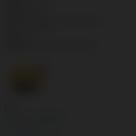
- Website:
https://hit-club.page/
- Số điện thoại:
0965617117
- Địa chỉ:
242 Bùi Thị Xuân, Tân Sơn Hòa, Hồ Chí Minh, Việt Nam
- Email:
hitclubpage@gmail.com
- Zipcode:
700000
- Hashtag:
hitclubhit_clubconggamehitclubtaihitclubhitclubpage
Socials:
https://www.facebook.com/hitclubpagee/
https://www.youtube.com/@hitclubpagee
https://x.com/hitclubpagee