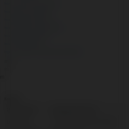
https://www.pinterest.com/hitclubpagee/
https://gravatar.com/hitclubpagee
https://hitclubpagee.wordpress.com/
https://sites.google.com/view/hitclubpagee/
https://500px.com/p/hitclubpagee
https://bit.ly/m/hitclubpagee
https://www.blogger.com/profile/00253931011985069754
rn
rn
rn
rn
Kontakt:
Pełna nazwa:
Cổng Game HITCLUB
Lokalizacja:
Hồ Chí Minh, Việt Nam, Vietnam