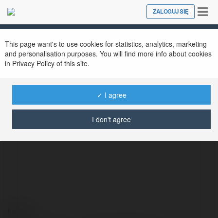
Tog
ZALOGUJ SIĘ
Close
nav
This page want's to use cookies for statistics, analytics, marketing
and personalisation purposes. You will find more info about cookies
in Privacy Policy of this site.
✓ I agree
Hiryuu Cottman
@hiryuucottman
I don't agree
Kontakt: