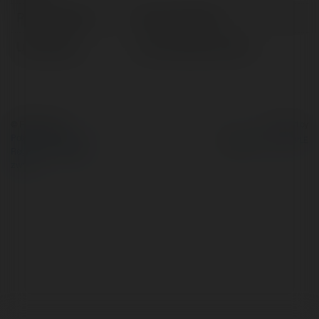
Pełna nazwa:
Hiryuu Cottman
Lokalizacja:
Czarna Woda, Poland
© Ekademia.pl
Powered by
Polityka Prywatności
Regulamin
|
Zażądaj
zwrotu