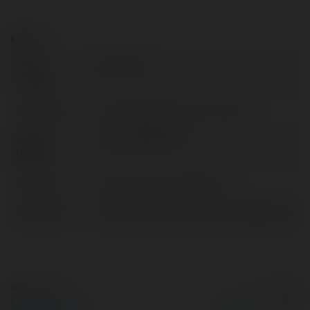
Kontakt:
Pełna
Hi88 Horse
nazwa:
Lokalizacja:
Đà Nẵng 550000, Việt, Vietnam
Strona
https://hi88.horse/
WWW:
X/Twitter:
httpstwittercomhi88horse
Facebook:
https://www.facebook.com/hi88horse
© Ekademia.pl
Powered by
Polityka Prywatności