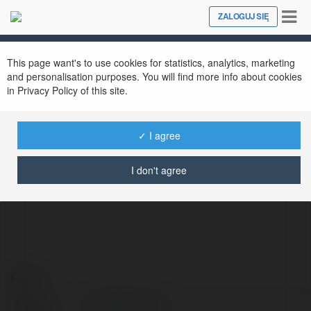
Tog
ZALOGUJ SIĘ
Close
nav
This page want's to use cookies for statistics, analytics, marketing
and personalisation purposes. You will find more info about cookies
in Privacy Policy of this site.
✓ I agree
Hello88 wales
@hello88wales
I don't agree
Kontakt:
Pełna
Hello88 wales