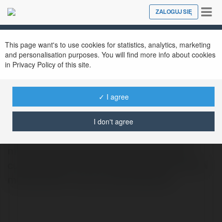
Tog
ZALOGUJ SIĘ
Close
nav
This page want's to use cookies for statistics, analytics, marketing
and personalisation purposes. You will find more info about cookies
in Privacy Policy of this site.
HB 88
@hb88forex
✓ I agree
I don't agree
HB88 không ngừng đổi mới và cải tiến để
mang đến cho bạn những trải nghiệm cá
cược tốt nhất. Với các chương trình khuyến
mãi hấp dẫn và các sự kiện đặc biệt