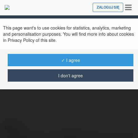
Tog
ZALOGUJ SIĘ
Close
nav
This page want's to use cookies for statistics, analytics, marketing
and personalisation purposes. You will find more info about cookies
in Privacy Policy of this site.
✓ I agree
haobosports net
@haobosportsnet
I don't agree
Kontakt: