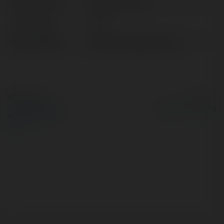
Pełna nazwa:
haobosports net
Lokalizacja:
China
Strona WWW:
https://haobosports.net/
© Ekademia.pl
Powered by
Polityka Prywatności
Regulamin
|
Zażądaj
zwrotu