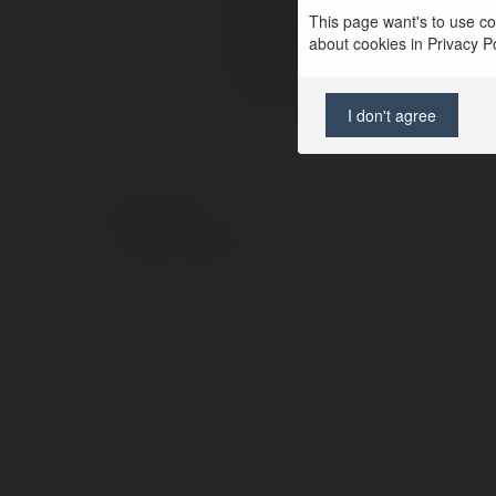
This page want's to use coo
Strona WWW:
about cookies in Privacy Pol
X/Twitter:
I don't agree
© Ekademia.pl
Polityka Prywatności
Regulamin
|
Zażądaj zwrotu