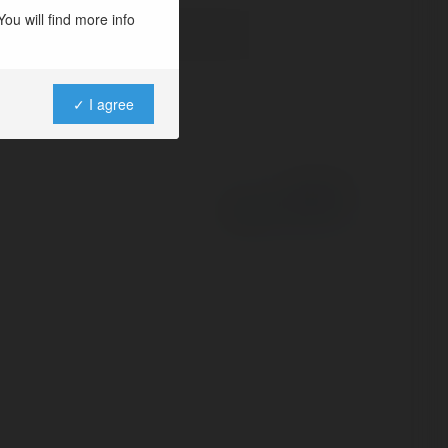
ou will find more info
✓ I agree
Powered by