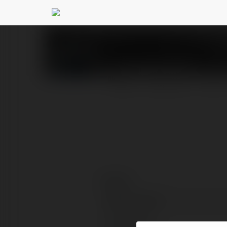
Hang Bóng Đá
@hangbo
PROFIL
PRODUKTY
BLOG
Kontakt:
Pełna nazwa:
Lokalizacja: