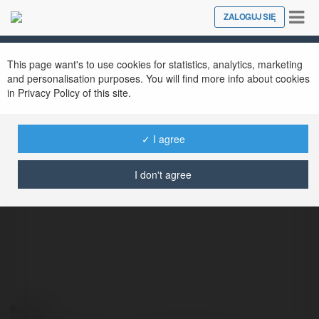
Tog
ZALOGUJ SIĘ
Close
nav
This page want's to use cookies for statistics, analytics, marketing
and personalisation purposes. You will find more info about cookies
in Privacy Policy of this site.
✓ I agree
Halie Schuppe
@halieschuppe
I don't agree
Kontakt: