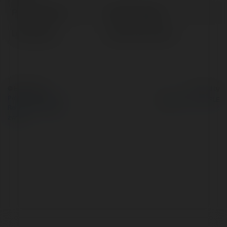
Pełna nazwa:
Halie Schuppe
Lokalizacja:
Gozdnica, Poland
© Ekademia.pl
Powered by
Polityka Prywatności
Regulamin
|
Zażądaj
zwrotu