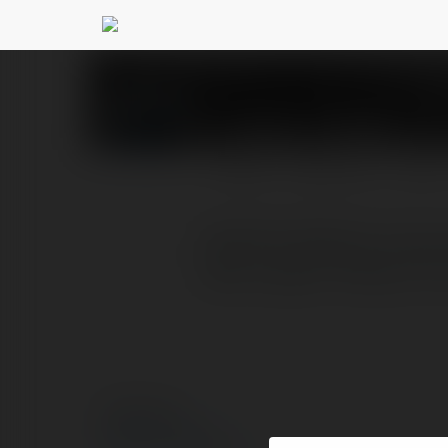
HAITAC VUONG
@haita
PROFIL
PRODUKTY
BLOG
HAITACVUONG là trang w
thành nguồn thông tin u
© Ekademia.pl
Polityka Prywatności