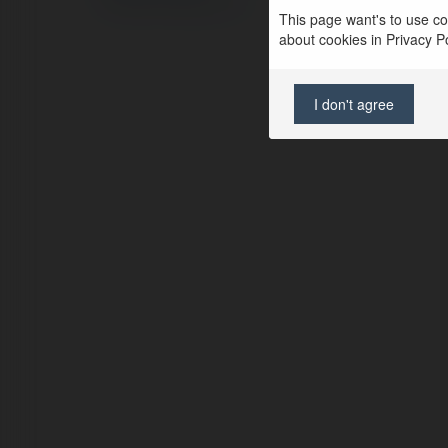
Regulamin
|
Zażądaj zwrotu
This page want's to use coo
about cookies in Privacy Pol
I don't agree