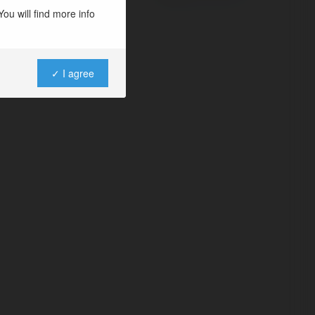
ou will find more info
✓ I agree