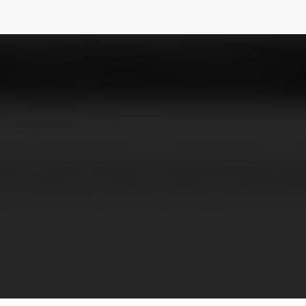
cvuong
NEWSLETTER
eb chuyên về game và ứng dụng, được xây d
y tín, cập nhật và đầy đủ nhất cho cộng đồn