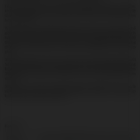
Đặc biệt, bảng tỷ lệ kèo cá cược bóng đá của 388BET là bảng cá cược online,
khách hàng không cần nhấn F5 để cập nhật dữ liệu mới, mỗi 3 giây, bảng tỷ lệ
cá cược của chúng tôi sẽ tự động cập nhất mới giúp khách hàng thuận tiện
hơn việc chọn kèo.
Tỷ lệ kèo cá cược của 388BET được lấy dữ liệu từ những nhà cái hàng đầu thế
giới như BONG88. Để có thể dễ dàng tìm thấy tỷ lệ kèo của đội bóng mà khách
hàng muốn vui lòng dùng tổ hợp phím CTRL + F và nhập tên đội bóng vào để
tìm kiếm nhanh nhất. Lưu ý cuối cùng của chúng tôi dành cho khách hàng
chính là: "Chơi cá độ bóng đá, cá cược thể thao tại 388BET là hoàn toàn hợp
pháp"
388BET thành lập từ năm 2013, được Ủy quyền và cấp phép trực tiếp bởi
Seneca Niagara Resort & Casino United States. Với bề dày kinh nghiệm trong
lĩnh vực cá cược online và đội ngũ nhân viên hùng hậu, nhiều kinh nghiệm
388BET hứa hẹn đem đến sự hài lòng viên mãn cho khách hàng tại Việt Nam
và khu vực.
388BET có 1 ưu thế rất lớn mà hiếm nhà cái nào trên thế giới có được. Đó là
việc bạn không cá cược trực tiếp trên 388BET, bạn không lo sợ vi phạm pháp
luật mà nhà nước Việt Nam ban hành.
Kontakt:
Pełna
Nha cai 388bet Web choi ca cuoc bong