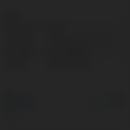
Kontakt:
Pełna nazwa:
Gun 88
Lokalizacja:
171 Đường số 1, Phườ, Vietnam
Strona WWW:
https://gun88.biz/
X/Twitter:
httpsxcomgun88biz
© Ekademia.pl
Powered by
Polityka Prywatności
Regulamin
|
Zażądaj
zwrotu